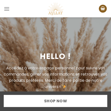
Passer
au
contenu
HELLO !
Accédez à votre espace personnel pour suivre vos
commandes, gérer vos informations et retrouver vos
produits préférés. Merci de faire partie de notre
univers !
SHOP NOW