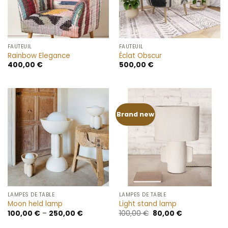
FAUTEUIL
FAUTEUIL
Rainbow Elegance
Éclat Obscur
400,00
€
500,00
€
Brand new
LAMPES DE TABLE
LAMPES DE TABLE
Moon held lamp
Light stand lamp
Le
Le
100,00
€
–
250,00
€
100,00
€
80,00
€
prix
prix
initial
actuel