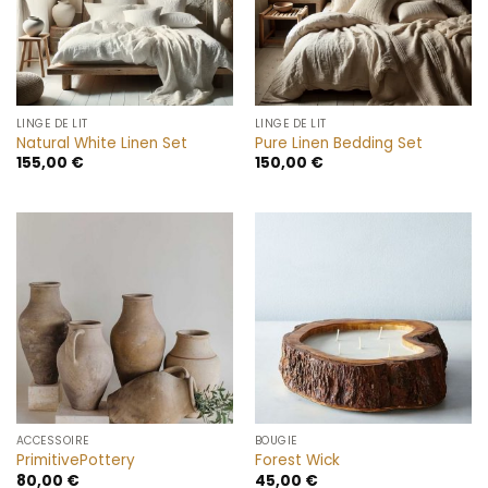
LINGE DE LIT
LINGE DE LIT
Natural White Linen Set
Pure Linen Bedding Set
155,00
€
150,00
€
ACCESSOIRE
BOUGIE
PrimitivePottery
Forest Wick
80,00
€
45,00
€