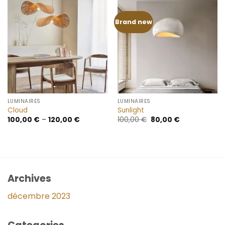
Brand new
LUMINAIRES
LUMINAIRES
Cloud
Sunlight
Le
Le
100,00
€
–
120,00
€
100,00
€
80,00
€
prix
prix
initial
actuel
était :
est :
100,00 €.
80,00 €.
Archives
décembre 2023