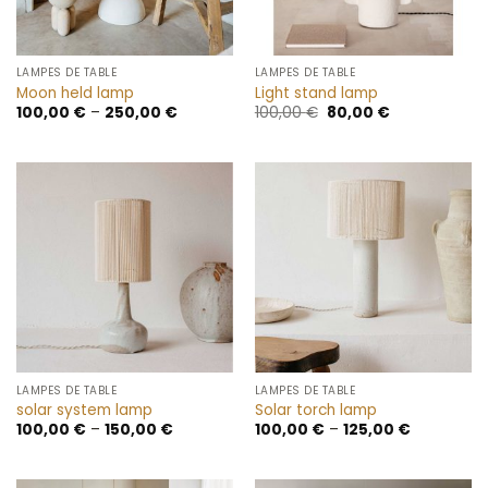
LAMPES DE TABLE
LAMPES DE TABLE
Moon held lamp
Light stand lamp
Le
Le
100,00
€
–
250,00
€
100,00
€
80,00
€
prix
prix
initial
actuel
était :
est :
100,00 €.
80,00 €.
LAMPES DE TABLE
LAMPES DE TABLE
solar system lamp
Solar torch lamp
100,00
€
–
150,00
€
100,00
€
–
125,00
€