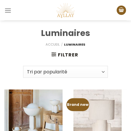
Passer
au
contenu
Luminaires
ACCUEIL
/
LUMINAIRES
FILTRER
Brand new